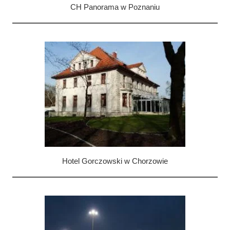
CH Panorama w Poznaniu
Wykonane instalacje:
sygnalizacji pożarowej (SAP),
TV przemysłowej (CCTV),
kontroli dostępu,
teletechniczna
Nagłośnienie
Oddymianie
System audio-wizualny
Hotel Gorczowski w Chorzowie
BMS
TV/SAT
Wykonane instalacje: