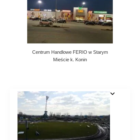
sygnalizacji pożarowej (SAP),
dźwiękowy system ostrzegawczy
(DSO)
TV przemysłowej (CCTV),
kontroli dostępu,
teletechniczna
BMS
Centrum Handlowe FERIO w Starym
Mieście k. Konin