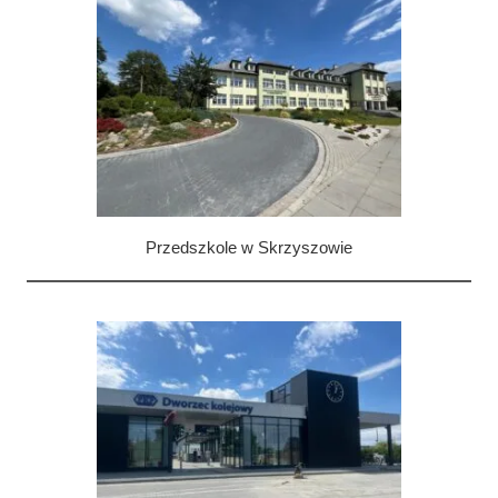
Wykonane instalacje:
instalacje elektryczne,
instalacje słaboprądowe,
Przedszkole w Skrzyszowie
Kompleksowe wykonanie instalacji:
instalacja elektryczna,
CCVT
SSWiN
BMS