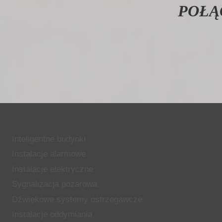
POŁĄ
Inteligentne budynki
Instalacje alarmowe
Instalacje elektryczne
Sygnalizacja pożarowa
Dźwiękowe systemy ostrzegawcze
Instalacje oddymiania