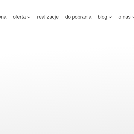
wna
oferta
realizacje
do pobrania
blog
o nas