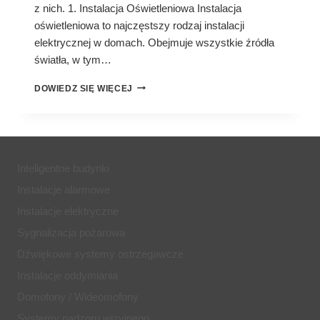
z nich. 1. Instalacja Oświetleniowa Instalacja
oświetleniowa to najczęstszy rodzaj instalacji
elektrycznej w domach. Obejmuje wszystkie źródła
światła, w tym…
RODZAJE
DOWIEDZ SIĘ WIĘCEJ
INSTALACJI
ELEKTRYCZNYCH
W
DOMU
Inteligentne budynki
Instalacje alarmowe
Instalacje elektryczne
Sygnalizacja pożarowa
Dźwiękowe systemy ostrzegawcze
Instalacje oddymiania
Domofony / Wideomofony
Systemy nadzoru wizyjnego