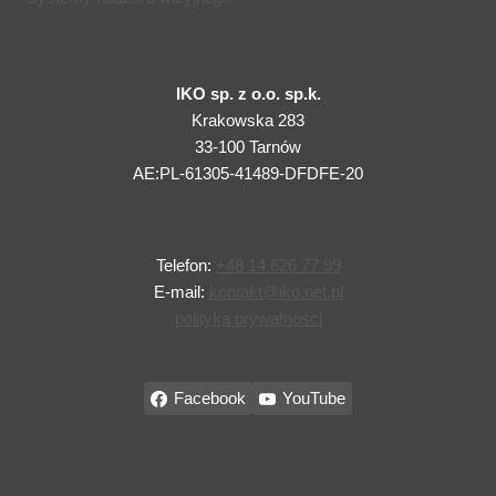
IKO sp. z o.o. sp.k.
Krakowska 283
33-100 Tarnów
AE:PL-61305-41489-DFDFE-20
Telefon:
+48 14 626 77 99
E-mail:
kontakt@iko.net.pl
polityka prywatności
Facebook
YouTube