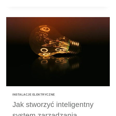
BŁĘDY
PRZY
INSTALACJI
SYSTEMÓW
ALARMOWYCH
I
JAK
ICH
UNIKNĄĆ
INSTALACJE ELEKTRYCZNE
Jak stworzyć inteligentny
system zarządzania