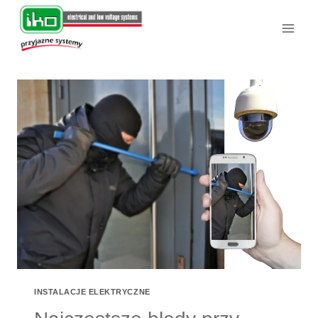
Przejdź
do
treści
INSTALACJE ELEKTRYCZNE