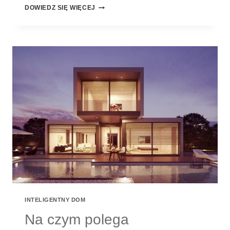
INTELIGENTNE
DOWIEDZ SIĘ WIĘCEJ
BUDYNKI
–
SMART
HOME:
W
JAKIE
TECHNOLOGIE
WARTO
ZAINSTALOWAĆ?
INTELIGENTNY DOM
Na czym polega