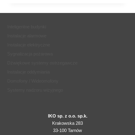
ELEKTRYCZNYCH
W
DOMU
Inteligentne budynki
Instalacje alarmowe
Instalacje elektryczne
Sygnalizacja pożarowa
Dźwiękowe systemy ostrzegawcze
Instalacje oddymiania
Domofony / Wideomofony
Systemy nadzoru wizyjnego
IKO sp. z o.o. sp.k.
Krakowska 283
33-100 Tarnów