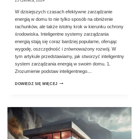
25 czerwca, 2024
W dzisiejszych czasach efektywne zarządzanie
energią w domu to nie tylko sposób na obniżenie
rachunków, ale także istotny krok w kierunku ochrony
środowiska. Inteligentne systemy zarządzania
energią stają się coraz bardziej popularne, oferując
wygodę, oszczędność i zrównoważony rozwój. W
tym artykule przedstawiamy, jak stworzyć inteligentny
system zarządzania energią w swoim domu. 1.
Zrozumienie podstaw inteligentnego…
JAK
DOWIEDZ SIĘ WIĘCEJ
STWORZYĆ
INTELIGENTNY
SYSTEM
ZARZĄDZANIA
ENERGIĄ
W
DOMU?