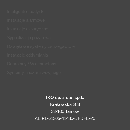
INTELIGENTNEGO
OŚWIETLENIA
Inteligentne budynki
W
Instalacje alarmowe
DOMU?
Instalacje elektryczne
Sygnalizacja pożarowa
Dźwiękowe systemy ostrzegawcze
Instalacje oddymiania
Domofony / Wideomofony
Systemy nadzoru wizyjnego
IKO sp. z o.o. sp.k.
Krakowska 283
33-100 Tarnów
AE:PL-61305-41489-DFDFE-20