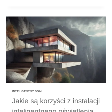
SYSTEMY
ZARZĄDZANIA
ENERGIĄ:
JAK
OSZCZĘDZAĆ
I
DBAĆ
O
ŚRODOWISKO?
INTELIGENTNY DOM
Jakie są korzyści z instalacji
inteligentnego oświetlenia