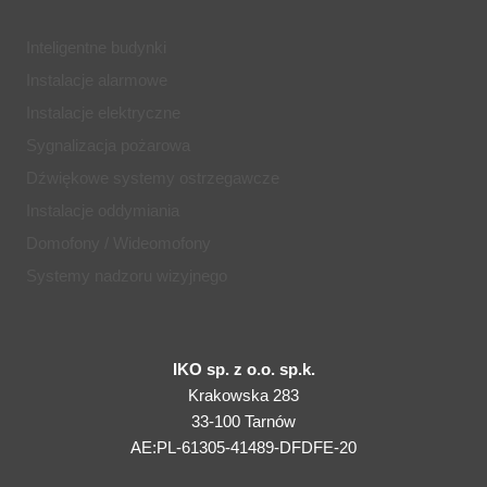
Inteligentne budynki
Instalacje alarmowe
Instalacje elektryczne
Sygnalizacja pożarowa
Dźwiękowe systemy ostrzegawcze
Instalacje oddymiania
Domofony / Wideomofony
Systemy nadzoru wizyjnego
IKO sp. z o.o. sp.k.
Krakowska 283
33-100 Tarnów
AE:PL-61305-41489-DFDFE-20