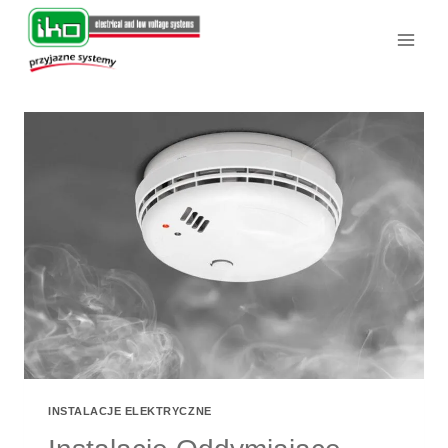
Przejdź
do
treści
INSTALACJE ELEKTRYCZNE